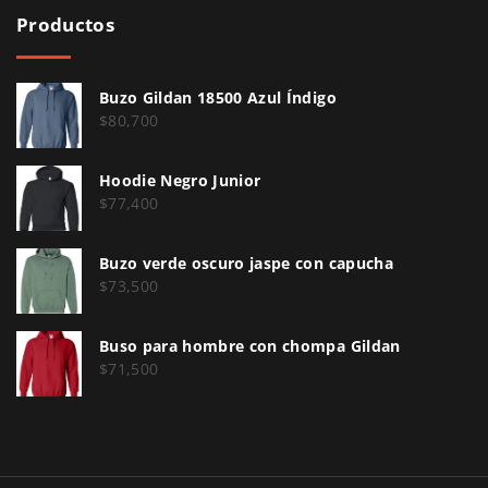
a
Productos
a
p
p
á
á
Buzo Gildan 18500 Azul Índigo
g
g
$
80,700
i
i
n
Hoodie Negro Junior
n
a
$
77,400
a
d
d
e
Buzo verde oscuro jaspe con capucha
e
$
73,500
p
p
r
r
Buso para hombre con chompa Gildan
o
$
71,500
o
d
d
u
u
c
c
t