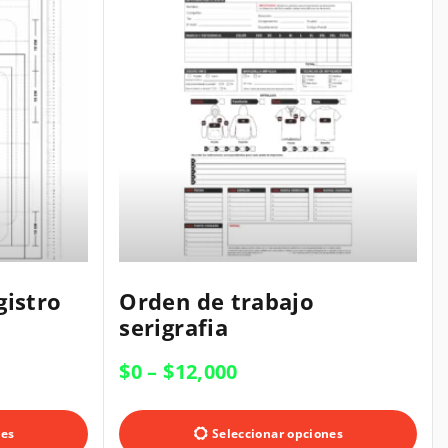
E
E
gistro
Orden de trabajo
s
s
serigrafia
t
t
e
$
0
–
$
12,000
e
p
p
r
r
nes
Seleccionar opciones