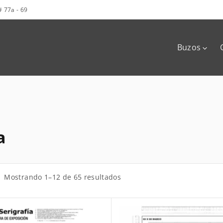
# 77a - 69
Buzos
Hoodies
Buzos cuel
redondo
a
O
Mostrando 1–12 de 65 resultados
r
d
e