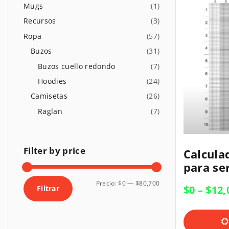
o
m
Mugs
(
1
)
r
n
Recursos
(
3
)
:
s
Ropa
(
57
)
Buzos
(
31
)
Buzos cuello redondo
(
7
)
Hoodies
(
24
)
Camisetas
(
26
)
Raglan
(
7
)
E
E
Filter
by
price
Calcula
s
s
para ser
t
t
P
P
Precio:
$0
—
$80,700
e
$
0
–
$
12,
Filtrar
e
r
r
p
p
e
e
r
r
c
c