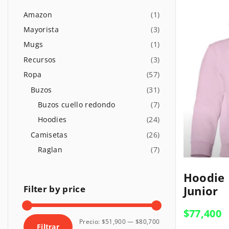
r
l
s
p
Amazon
(
1
)
u
t
o
m
Mayorista
(
3
)
r
n
Mugs
(
1
)
:
s
Recursos
(
3
)
Ropa
(
57
)
Buzos
(
31
)
Buzos cuello redondo
(
7
)
Hoodies
(
24
)
Camisetas
(
26
)
Raglan
(
7
)
E
E
Hoodie 
s
s
Filter
by
price
Junior
t
t
e
$
77,400
e
P
P
Precio:
$51,900
—
$80,700
p
Filtrar