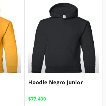
E
E
Hoodie Negro Junior
s
s
t
t
e
$
77,400
e
p