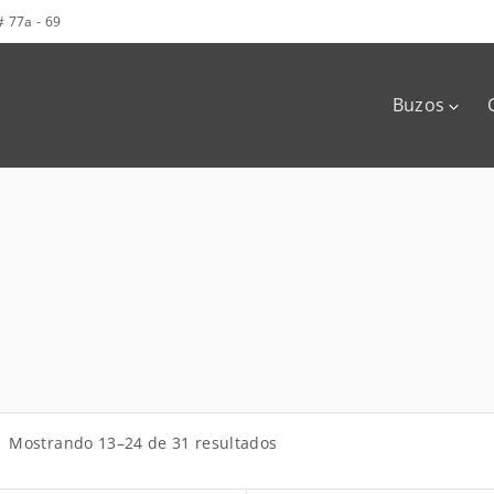
# 77a - 69
Buzos
Hoodies
Buzos cuel
redondo
O
Mostrando 13–24 de 31 resultados
r