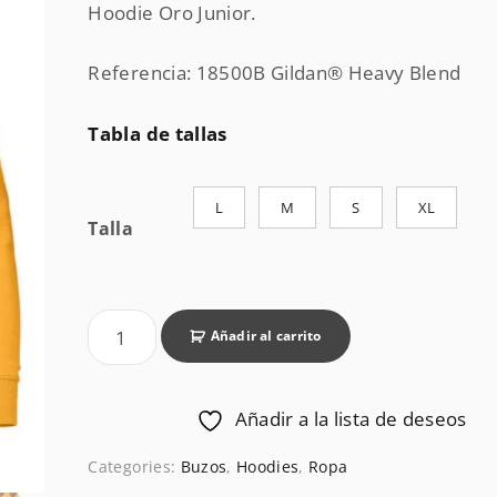
Hoodie Oro Junior.
Referencia:
18500B
Gildan® Heavy Blend
Tabla de tallas
L
M
S
XL
Talla
H
Añadir al carrito
o
o
d
Añadir a la lista de deseos
i
Categories:
Buzos
,
Hoodies
,
Ropa
e