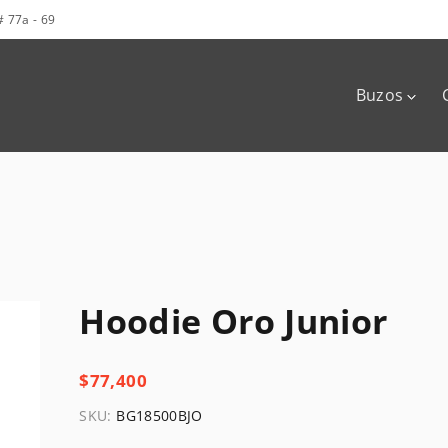
# 77a - 69
Buzos
Hoodies
Buzos cuel
redondo
Hoodie Oro Junior
$
77,400
SKU:
BG18500BJO