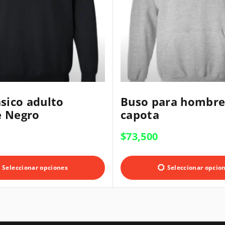
E
sico adulto
Buso para hombre
s
 Negro
capota
t
e
$
73,500
p
E
r
s
Seleccionar opciones
Seleccionar opcio
o
t
d
e
u
p
c