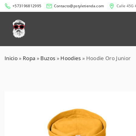
S
+573196812995
Contacto@pstyletienda.com
Calle 45G 
k
i
p
t
o
c
Inicio
»
Ropa
»
Buzos
»
Hoodies
»
Hoodie Oro Junior
o
n
t
e
n
t