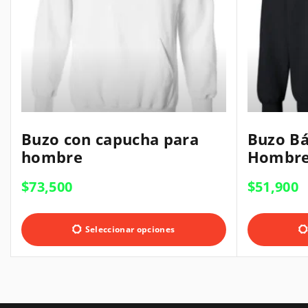
E
E
Buzo con capucha para
Buzo Bá
s
s
hombre
Hombre
t
t
e
e
$
73,500
$
51,900
p
p
E
r
r
s
Seleccionar opciones
o
o
t
d
d
e
u
u
p
c
c