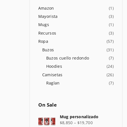
r
p
Amazon
(
1
)
o
Mayorista
(
3
)
r
Mugs
(
1
)
:
Recursos
(
3
)
Ropa
(
57
)
Buzos
(
31
)
Buzos cuello redondo
(
7
)
Hoodies
(
24
)
Camisetas
(
26
)
Raglan
(
7
)
On
Sale
Mug personalizado
$
8,850
–
$
19,700